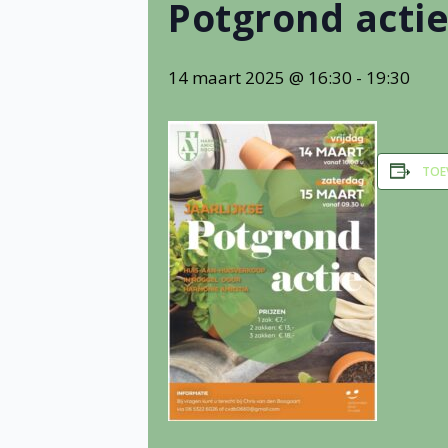
Potgrond acti
14 maart 2025 @ 16:30
-
19:30
TOE