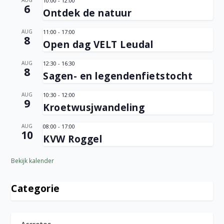
AUG
10:00
-
12:00
6
Ontdek de natuur
AUG
11:00
-
17:00
8
Open dag VELT Leudal
AUG
12:30
-
16:30
8
Sagen- en legendenfietstocht
AUG
10:30
-
12:00
9
Kroetwusjwandeling
AUG
08:00
-
17:00
10
KVW Roggel
Bekijk kalender
Categorie