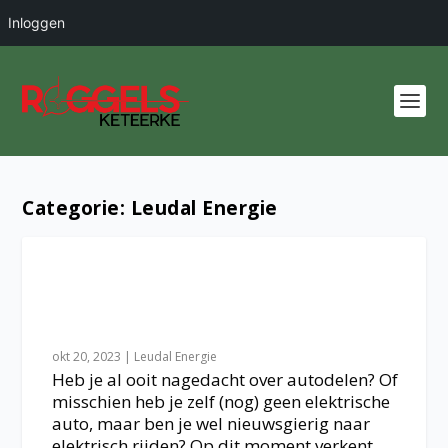
Inloggen
Categorie:
Leudal Energie
Over ‘Leudelen’ en proefritten in
elektrische auto’s
okt 20, 2023
|
Leudal Energie
Heb je al ooit nagedacht over autodelen? Of
misschien heb je zelf (nog) geen elektrische
auto, maar ben je wel nieuwsgierig naar
elektrisch rijden? Op dit moment verkent