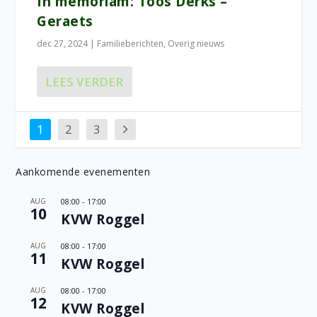
In memoriam: Toos Derks –
Geraets
dec 27, 2024
|
Familieberichten
,
Overig nieuws
LEES VERDER
1
2
3
Aankomende evenementen
AUG
08:00
-
17:00
10
KVW Roggel
AUG
08:00
-
17:00
11
KVW Roggel
AUG
08:00
-
17:00
12
KVW Roggel