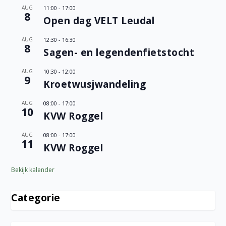
AUG
11:00
-
17:00
8
Open dag VELT Leudal
AUG
12:30
-
16:30
8
Sagen- en legendenfietstocht
AUG
10:30
-
12:00
9
Kroetwusjwandeling
AUG
08:00
-
17:00
10
KVW Roggel
AUG
08:00
-
17:00
11
KVW Roggel
Bekijk kalender
Categorie