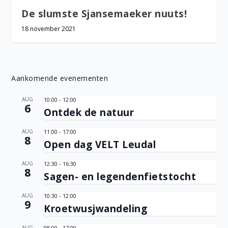
De slumste Sjansemaeker nuuts!
18 november 2021
Aankomende evenementen
AUG
10:00
-
12:00
6
Ontdek de natuur
AUG
11:00
-
17:00
8
Open dag VELT Leudal
AUG
12:30
-
16:30
8
Sagen- en legendenfietstocht
AUG
10:30
-
12:00
9
Kroetwusjwandeling
AUG
08:00
-
17:00