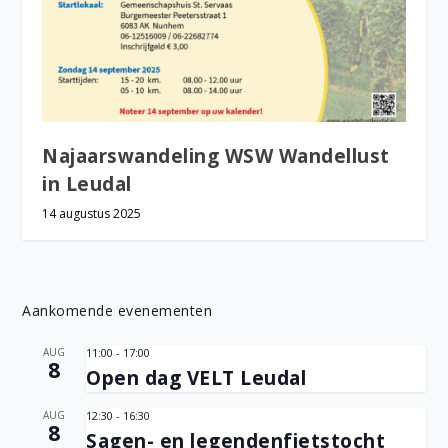
Najaarswandeling WSW Wandellust
in Leudal
14 augustus 2025
Aankomende evenementen
AUG
11:00
-
17:00
8
Open dag VELT Leudal
AUG
12:30
-
16:30
8
Sagen- en legendenfietstocht