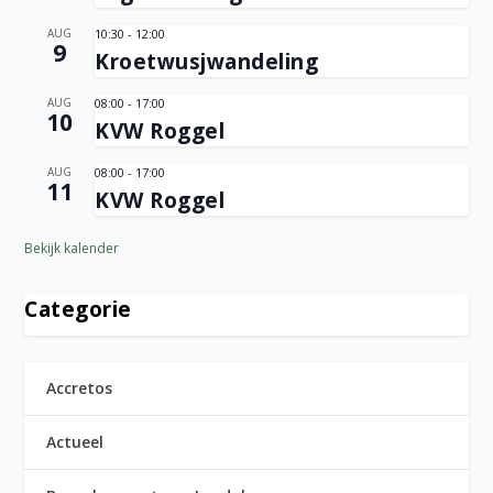
AUG
10:30
-
12:00
9
Kroetwusjwandeling
AUG
08:00
-
17:00
10
KVW Roggel
AUG
08:00
-
17:00
11
KVW Roggel
Bekijk kalender
Categorie
Accretos
Actueel