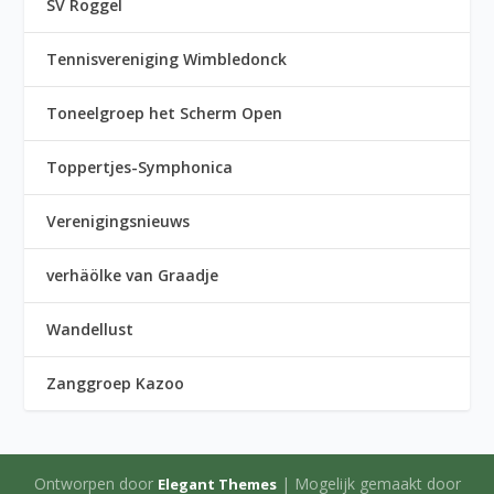
SV Roggel
Tennisvereniging Wimbledonck
Toneelgroep het Scherm Open
Toppertjes-Symphonica
Verenigingsnieuws
verhäölke van Graadje
Wandellust
Zanggroep Kazoo
Ontworpen door
| Mogelijk gemaakt door
Elegant Themes