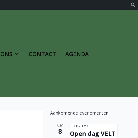
 ONS
CONTACT
AGENDA
Aankomende evenementen
AUG
11:00
-
17:00
8
Open dag VELT