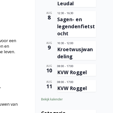
Leudal
AUG
12:30
-
16:30
8
Sagen- en
legendenfietst
ocht
voor een
AUG
10:30
-
12:00
en en
9
Kroetwusjwan
e leven.
deling
AUG
08:00
-
17:00
10
KVW Roggel
AUG
08:00
-
17:00
11
,
KVW Roggel
Bekijk kalender
ouwen van