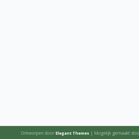
Ontworpen door
| Mogelijk gemaakt do
Elegant Themes