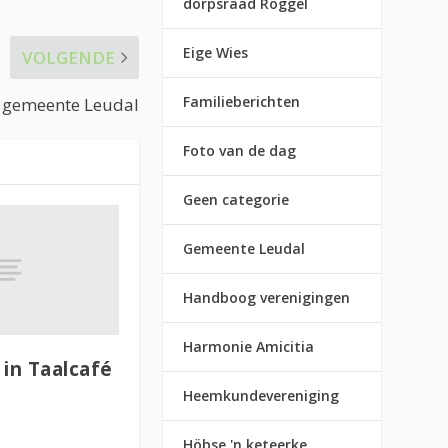
dorpsraad Roggel
Eige Wies
VOLGENDE
Familieberichten
t gemeente Leudal
Foto van de dag
Geen categorie
Gemeente Leudal
Handboog verenigingen
Harmonie Amicitia
 in Taalcafé
Heemkundevereniging
3
Höbse 'n keteerke