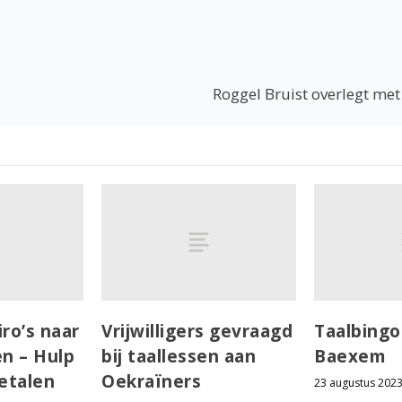
Roggel Bruist overlegt me
ro’s naar
Vrijwilligers gevraagd
Taalbingo
en – Hulp
bij taallessen aan
Baexem
betalen
Oekraïners
23 augustus 202