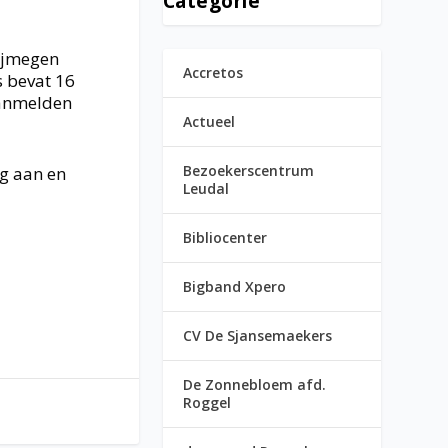
Categorie
Nijmegen
Accretos
s bevat 16
Aanmelden
Actueel
Bezoekerscentrum
og aan en
Leudal
Bibliocenter
Bigband Xpero
CV De Sjansemaekers
De Zonnebloem afd.
Roggel