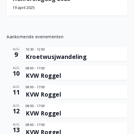
19 april 2025
Aankomende evenementen
AUG
10:30
-
12:00
9
Kroetwusjwandeling
AUG
08:00
-
17:00
10
KVW Roggel
AUG
08:00
-
17:00
11
KVW Roggel
AUG
08:00
-
17:00
12
KVW Roggel
AUG
08:00
-
17:00
13
KVW Roggel