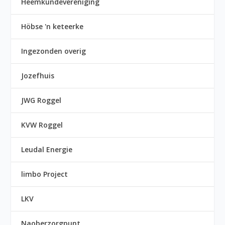
Heemkundevereniging
Höbse 'n keteerke
Ingezonden overig
Jozefhuis
JWG Roggel
KVW Roggel
Leudal Energie
limbo Project
LKV
Naoberzorgpunt