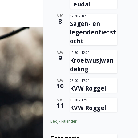
Leudal
AUG
12:30
-
16:30
8
Sagen- en
legendenfietst
ocht
AUG
10:30
-
12:00
9
Kroetwusjwan
deling
AUG
08:00
-
17:00
10
KVW Roggel
AUG
08:00
-
17:00
11
KVW Roggel
Bekijk kalender