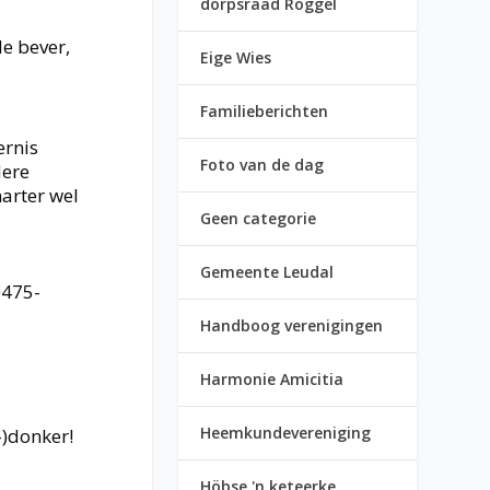
dorpsraad Roggel
de bever,
Eige Wies
Familieberichten
ernis
Foto van de dag
dere
marter wel
Geen categorie
Gemeente Leudal
0475-
Handboog verenigingen
Harmonie Amicitia
Heemkundevereniging
-)donker!
Höbse 'n keteerke