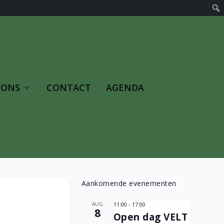
 ONS
CONTACT
AGENDA
Aankomende evenementen
AUG
11:00
-
17:00
8
Open dag VELT