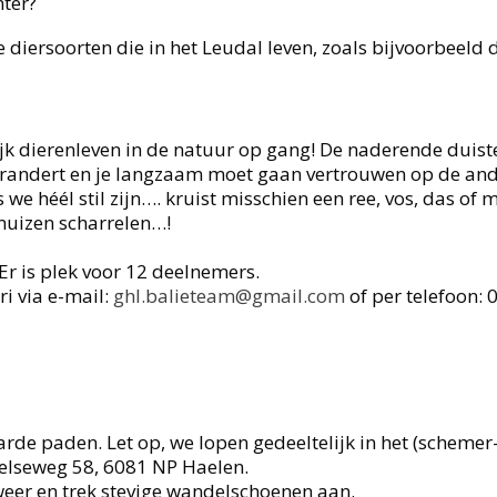
nter?
e diersoorten die in het Leudal leven, zoals bijvoorbeeld 
jk dierenleven in de natuur op gang! De naderende duist
verandert en je langzaam moet gaan vertrouwen op de an
s we héél stil zijn…. kruist misschien een ree, vos, das of 
muizen scharrelen…!
 Er is plek voor 12 deelnemers.
i via e-mail:
ghl.balieteam@gmail.com
of per telefoon: 
rde paden. Let op, we lopen gedeeltelijk in het (schemer
elseweg 58, 6081 NP Haelen.
 weer en trek stevige wandelschoenen aan.