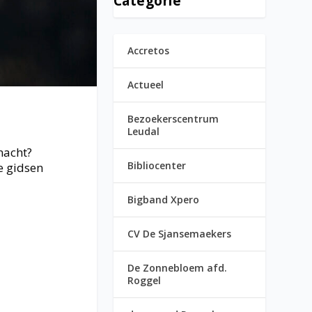
Categorie
Accretos
Actueel
Bezoekerscentrum
Leudal
nacht?
Bibliocenter
e gidsen
Bigband Xpero
CV De Sjansemaekers
De Zonnebloem afd.
Roggel