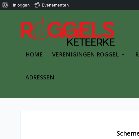
Over
Inloggen
Evenementen
WordPress
HOME
VERENIGINGEN ROGGEL
R
ADRESSEN
Scheme