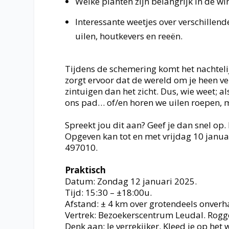
Welke planten zijn belangrijk in de wi
Interessante weetjes over verschillend
uilen, houtkevers en reeën.
Tijdens de schemering komt het nachteli
zorgt ervoor dat de wereld om je heen 
zintuigen dan het zicht. Dus, wie weet; al
ons pad… of/en horen we uilen roepen, 
Spreekt jou dit aan? Geef je dan snel op.
Opgeven kan tot en met vrijdag 10 januar
497010.
Praktisch
Datum: Zondag 12 januari 2025.
Tijd: 15:30 – ±18:00u.
Afstand: ± 4 km over grotendeels onverha
Vertrek: Bezoekerscentrum Leudal. Rogg
Denk aan: Je verrekijker. Kleed je op het