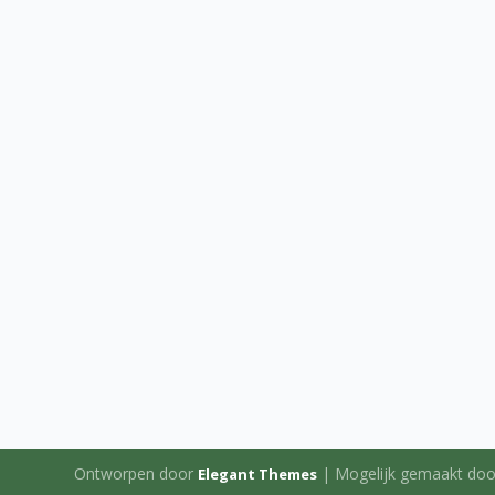
Ontworpen door
| Mogelijk gemaakt do
Elegant Themes