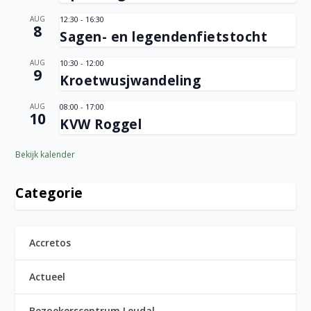
AUG
12:30
-
16:30
8
Sagen- en legendenfietstocht
AUG
10:30
-
12:00
9
Kroetwusjwandeling
AUG
08:00
-
17:00
10
KVW Roggel
Bekijk kalender
Categorie
Accretos
Actueel
Bezoekerscentrum Leudal