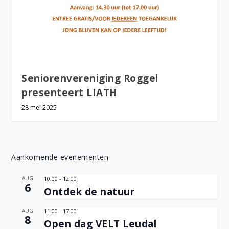
Seniorenvereniging Roggel
presenteert LIATH
28 mei 2025
Aankomende evenementen
AUG
10:00
-
12:00
6
Ontdek de natuur
AUG
11:00
-
17:00
8
Open dag VELT Leudal