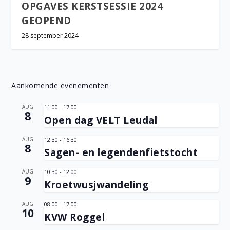
OPGAVES KERSTSESSIE 2024
GEOPEND
28 september 2024
Aankomende evenementen
AUG
11:00
-
17:00
8
Open dag VELT Leudal
AUG
12:30
-
16:30
8
Sagen- en legendenfietstocht
AUG
10:30
-
12:00
9
Kroetwusjwandeling
AUG
08:00
-
17:00
10
KVW Roggel