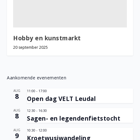
Hobby en kunstmarkt
20 september 2025
Aankomende evenementen
AUG
11:00
-
17:00
8
Open dag VELT Leudal
AUG
12:30
-
16:30
8
Sagen- en legendenfietstocht
AUG
10:30
-
12:00
9
Kroetwusjwandeling