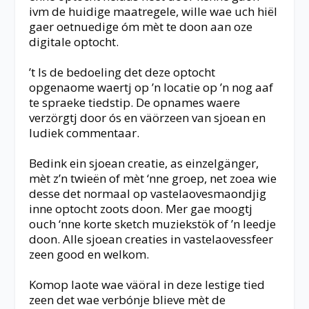
ivm de huidige maatregele, wille wae uch hiël
gaer oetnuedige óm mèt te doon aan oze
digitale optocht.
’t Is de bedoeling det deze optocht
opgenaome waertj op ’n locatie op ’n nog aaf
te spraeke tiedstip. De opnames waere
verzörgtj door ós en väörzeen van sjoean en
ludiek commentaar.
Bedink ein sjoean creatie, as einzelgänger,
mèt z’n twieën of mèt ‘nne groep, net zoea wie
desse det normaal op vastelaovesmaondjig
inne optocht zoots doon. Mer gae moogtj
ouch ‘nne korte sketch muziekstök of ’n leedje
doon. Alle sjoean creaties in vastelaovessfeer
zeen good en welkom.
Komop laote wae väöral in deze lestige tied
zeen det wae verbónje blieve mèt de