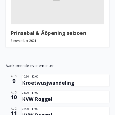
Prinsebal & Äöpening seizoen
3 november 2021
Aankomende evenementen
AUG
10:30
-
12:00
9
Kroetwusjwandeling
AUG
08:00
-
17:00
10
KVW Roggel
AUG
08:00
-
17:00
11