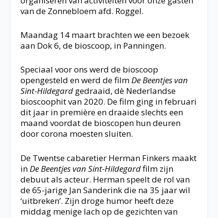
organiseren van activiteiten voor onze gasten
van de Zonnebloem afd. Roggel.
Maandag 14 maart brachten we een bezoek
aan Dok 6, de bioscoop, in Panningen.
Speciaal voor ons werd de bioscoop
opengesteld en werd de film
De Beentjes van
Sint-Hildegard
gedraaid, dè Nederlandse
bioscoophit van 2020. De film ging in februari
dit jaar in première en draaide slechts een
maand voordat de bioscopen hun deuren
door corona moesten sluiten.
De Twentse cabaretier Herman Finkers maakt
in
De Beentjes van Sint-Hildegard
film zijn
debuut als acteur. Herman speelt de rol van
de 65-jarige Jan Sanderink die na 35 jaar wil
‘uitbreken’. Zijn droge humor heeft deze
middag menige lach op de gezichten van