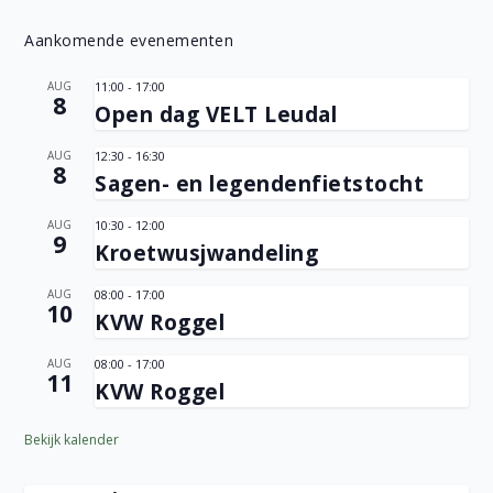
Aankomende evenementen
AUG
11:00
-
17:00
8
Open dag VELT Leudal
AUG
12:30
-
16:30
8
Sagen- en legendenfietstocht
AUG
10:30
-
12:00
9
Kroetwusjwandeling
AUG
08:00
-
17:00
10
KVW Roggel
AUG
08:00
-
17:00
11
KVW Roggel
Bekijk kalender