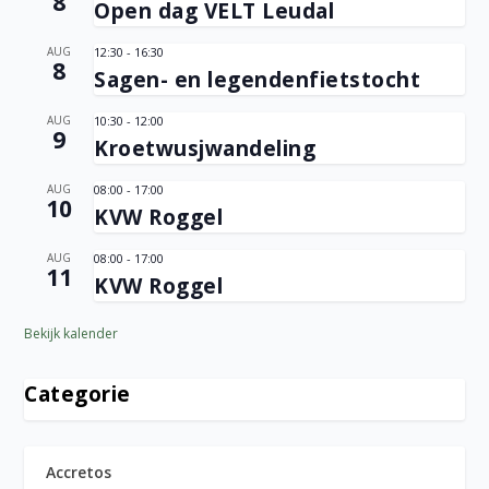
8
Open dag VELT Leudal
AUG
12:30
-
16:30
8
Sagen- en legendenfietstocht
AUG
10:30
-
12:00
9
Kroetwusjwandeling
AUG
08:00
-
17:00
10
KVW Roggel
AUG
08:00
-
17:00
11
KVW Roggel
Bekijk kalender
Categorie
Accretos