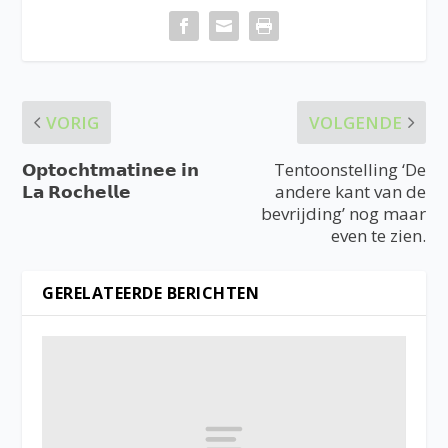
VORIG
VOLGENDE
𝗢𝗽𝘁𝗼𝗰𝗵𝘁𝗺𝗮𝘁𝗶𝗻𝗲𝗲 𝗶𝗻
Tentoonstelling ‘De
𝗟𝗮 𝗥𝗼𝗰𝗵𝗲𝗹𝗹𝗲
andere kant van de
bevrijding’ nog maar
even te zien.
GERELATEERDE BERICHTEN