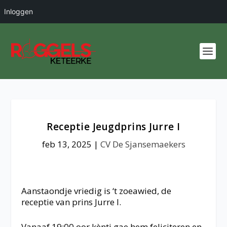
Inloggen
Receptie Jeugdprins Jurre I
feb 13, 2025
|
CV De Sjansemaekers
Aanstaondje vriedig is ‘t zoeawied, de
receptie van prins Jurre I.
Vanaaf 19:00 oor kèntj gae hem feliciteren en