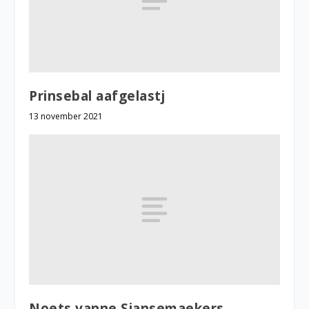
Prinsebal aafgelastj
13 november 2021
Noets vanne Sjansemaekers