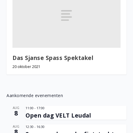
Das Sjanse Spass Spektakel
20 oktober 2021
Aankomende evenementen
AUG
11:00
-
17:00
8
Open dag VELT Leudal
AUG
12:30
-
16:30
8