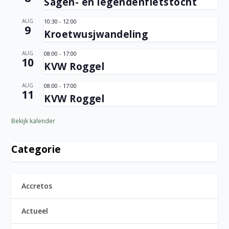
Sagen- en legendenfietstocht
AUG
10:30
-
12:00
9
Kroetwusjwandeling
AUG
08:00
-
17:00
10
KVW Roggel
AUG
08:00
-
17:00
11
KVW Roggel
Bekijk kalender
Categorie
Accretos
Actueel