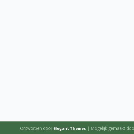
Ontworpen door
| Mogelijk gemaakt do
Elegant Themes