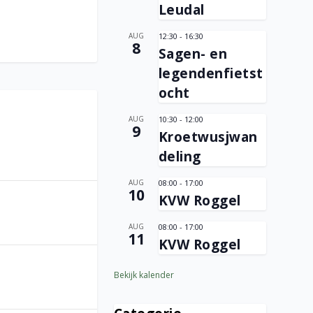
Leudal
AUG
12:30
-
16:30
8
Sagen- en
legendenfietst
ocht
AUG
10:30
-
12:00
9
Kroetwusjwan
deling
AUG
08:00
-
17:00
10
KVW Roggel
AUG
08:00
-
17:00
11
KVW Roggel
Bekijk kalender