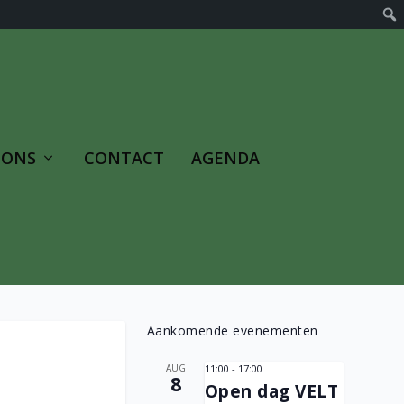
 ONS
CONTACT
AGENDA
Aankomende evenementen
AUG
11:00
-
17:00
8
Open dag VELT