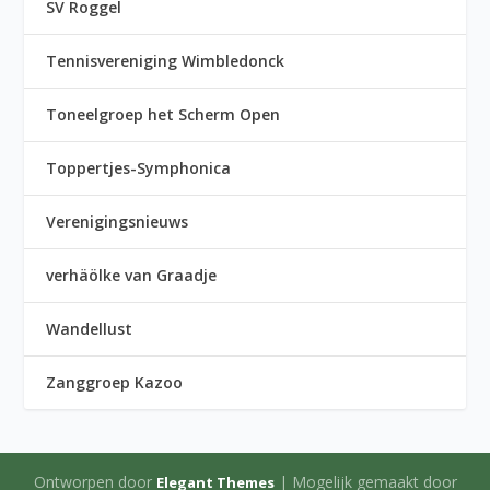
SV Roggel
Tennisvereniging Wimbledonck
Toneelgroep het Scherm Open
Toppertjes-Symphonica
Verenigingsnieuws
verhäölke van Graadje
Wandellust
Zanggroep Kazoo
Ontworpen door
| Mogelijk gemaakt door
Elegant Themes