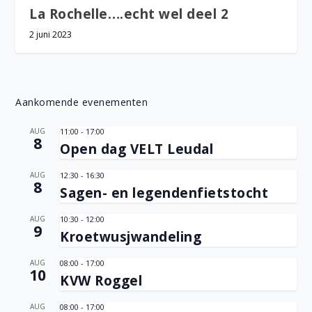
La Rochelle….echt wel deel 2
2 juni 2023
Aankomende evenementen
AUG
11:00
-
17:00
8
Open dag VELT Leudal
AUG
12:30
-
16:30
8
Sagen- en legendenfietstocht
AUG
10:30
-
12:00
9
Kroetwusjwandeling
AUG
08:00
-
17:00
10
KVW Roggel
AUG
08:00
-
17:00