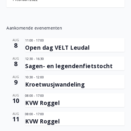
Aankomende evenementen
AUG
11:00
-
17:00
8
Open dag VELT Leudal
AUG
12:30
-
16:30
8
Sagen- en legendenfietstocht
AUG
10:30
-
12:00
9
Kroetwusjwandeling
AUG
08:00
-
17:00
10
KVW Roggel
AUG
08:00
-
17:00
11
KVW Roggel