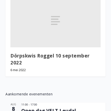
Dörpskwis Roggel 10 september
2022
6 mei 2022
Aankomende evenementen
AUG
11:00
-
17:00
8
Open dag VELT Leudal