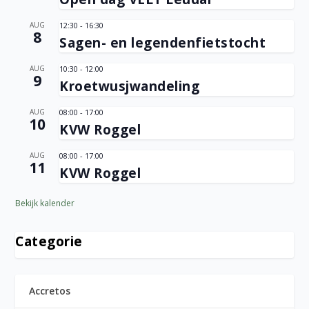
AUG
12:30
-
16:30
8
Sagen- en legendenfietstocht
AUG
10:30
-
12:00
9
Kroetwusjwandeling
AUG
08:00
-
17:00
10
KVW Roggel
AUG
08:00
-
17:00
11
KVW Roggel
Bekijk kalender
Categorie
Accretos