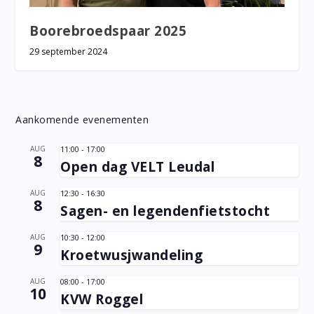
Boorebroedspaar 2025
29 september 2024
Aankomende evenementen
AUG
11:00
-
17:00
8
Open dag VELT Leudal
AUG
12:30
-
16:30
8
Sagen- en legendenfietstocht
AUG
10:30
-
12:00
9
Kroetwusjwandeling
AUG
08:00
-
17:00
10
KVW Roggel