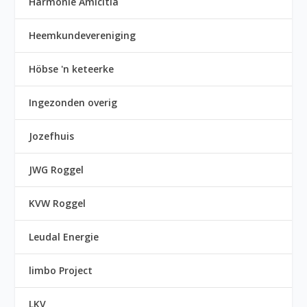
Harmonie Amicitia
Heemkundevereniging
Höbse 'n keteerke
Ingezonden overig
Jozefhuis
JWG Roggel
KVW Roggel
Leudal Energie
limbo Project
LKV