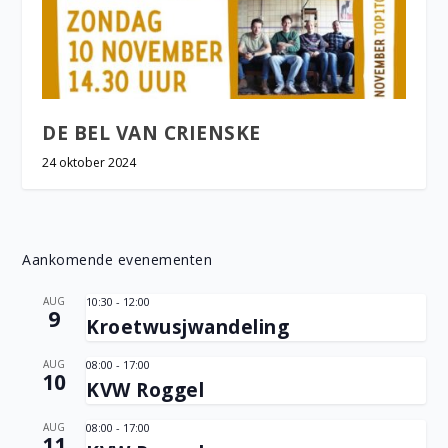
DE BEL VAN CRIENSKE
24 oktober 2024
Aankomende evenementen
AUG
10:30
-
12:00
9
Kroetwusjwandeling
AUG
08:00
-
17:00
10
KVW Roggel
AUG
08:00
-
17:00
11